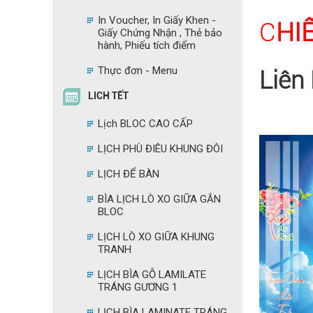
In Voucher, In Giấy Khen -
C
HI
Giấy Chứng Nhận , Thẻ bảo
hành, Phiếu tích điểm
Thực đơn - Menu
Liên
LICH TẾT
Lịch BLOC CAO CẤP
LỊCH PHÙ ĐIÊU KHUNG ĐÔI
LỊCH ĐỂ BÀN
BÌA LỊCH LÒ XO GIỮA GẮN
BLOC
LỊCH LÒ XO GIỮA KHUNG
TRANH
LỊCH BÌA GỖ LAMILATE
TRÁNG GƯƠNG 1
LỊCH BÌA LAMINATE TRÁNG