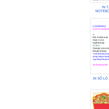
IN 
NOTEBOO
IN SỔ LÒ