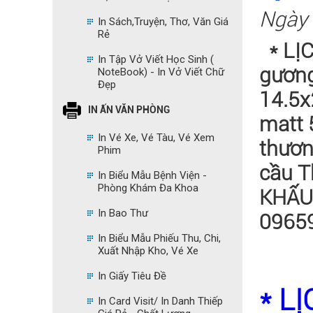
Ngày 
In Sách,Truyện, Thơ, Văn Giá
Rẻ
* LỊ
In Tập Vở Viết Học Sinh (
gương
NoteBook) - In Vở Viết Chữ
Đẹp
14.5x
IN ẤN VĂN PHÒNG
matt 
In Vé Xe, Vé Tàu, Vé Xem
thươn
Phim
cầu T
In Biểu Mẫu Bệnh Viện -
Phòng Khám Đa Khoa
KHẤU 
In Bao Thư
0965
In Biểu Mẫu Phiếu Thu, Chi,
Xuất Nhập Kho, Vé Xe
In Giấy Tiêu Đề
* L
In Card Visit/ In Danh Thiếp