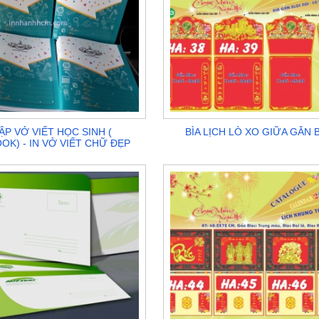
TẬP VỞ VIẾT HỌC SINH (
BÌA LỊCH LÒ XO GIỮA GẮN
K) - IN VỞ VIẾT CHỮ ĐẸP