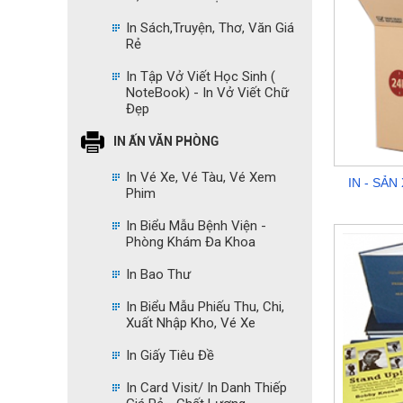
In Sách,Truyện, Thơ, Văn Giá
Rẻ
In Tập Vở Viết Học Sinh (
NoteBook) - In Vở Viết Chữ
Đẹp
IN ẤN VĂN PHÒNG
In Vé Xe, Vé Tàu, Vé Xem
IN - SẢ
Phim
In Biểu Mẫu Bệnh Viện -
Phòng Khám Đa Khoa
In Bao Thư
In Biểu Mẫu Phiếu Thu, Chi,
Xuất Nhập Kho, Vé Xe
In Giấy Tiêu Đề
In Card Visit/ In Danh Thiếp