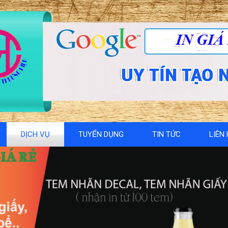
DỊCH VỤ
TUYỂN DỤNG
TIN TỨC
LIÊN