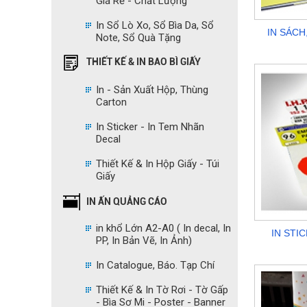
Giá Rẻ - Chất Lượng
In Sổ Lò Xo, Sổ Bìa Da, Sổ
IN SÁCH
Note, Sổ Quà Tặng
THIẾT KẾ & IN BAO BÌ GIẤY
In - Sản Xuất Hộp, Thùng
Carton
In Sticker - In Tem Nhãn
Decal
Thiết Kế & In Hộp Giấy - Túi
Giấy
IN ẤN QUẢNG CÁO
in khổ Lớn A2-A0 ( In decal, In
IN STI
PP, In Bản Vẽ, In Ảnh)
In Catalogue, Báo. Tạp Chí
Thiết Kế & In Tờ Rơi - Tờ Gấp
- Bìa Sơ Mi - Poster - Banner