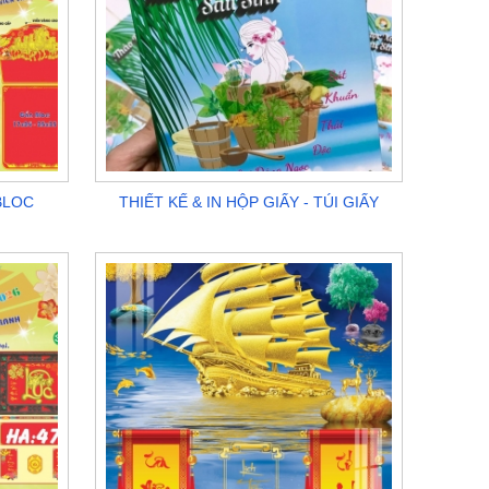
 BLOC
THIẾT KẾ & IN HỘP GIẤY - TÚI GIẤY