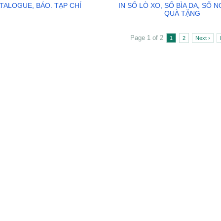
ATALOGUE, BÁO. TẠP CHÍ
IN SỔ LÒ XO, SỔ BÌA DA, SỔ N
QUÀ TẶNG
Page 1 of 2
1
2
Next ›