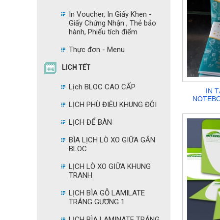
In Voucher, In Giấy Khen -
Giấy Chứng Nhận , Thẻ bảo
hành, Phiếu tích điểm
Thực đơn - Menu
LICH TẾT
Lịch BLOC CAO CẤP
IN 
NOTEBOO
LỊCH PHÙ ĐIÊU KHUNG ĐÔI
LỊCH ĐỂ BÀN
BÌA LỊCH LÒ XO GIỮA GẮN
BLOC
LỊCH LÒ XO GIỮA KHUNG
TRANH
LỊCH BÌA GỖ LAMILATE
TRÁNG GƯƠNG 1
LỊCH BÌA LAMINATE TRÁNG