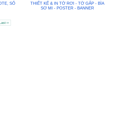
OTE, SỔ
THIẾT KẾ & IN TỜ RƠI - TỜ GẤP - BÌA
SƠ MI - POSTER - BANNER
Last ››