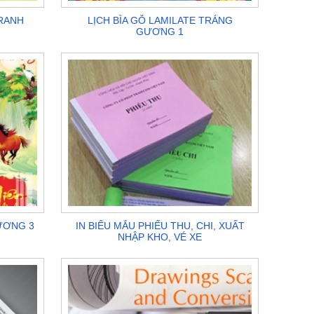
TRANH
LỊCH BÌA GỖ LAMILATE TRÁNG
GƯƠNG 1
ƯƠNG 3
IN BIỂU MẪU PHIẾU THU, CHI, XUẤT
NHẬP KHO, VÉ XE