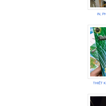
IN, P
THIẾT K