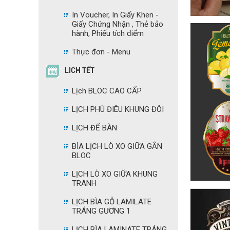
In Voucher, In Giấy Khen -
Giấy Chứng Nhận , Thẻ bảo
hành, Phiếu tích điểm
Thực đơn - Menu
LICH TẾT
Lịch BLOC CAO CẤP
LỊCH PHÙ ĐIÊU KHUNG ĐÔI
LỊCH ĐỂ BÀN
BÌA LỊCH LÒ XO GIỮA GẮN
BLOC
LỊCH LÒ XO GIỮA KHUNG
TRANH
LỊCH BÌA GỖ LAMILATE
TRÁNG GƯƠNG 1
LỊCH BÌA LAMINATE TRÁNG