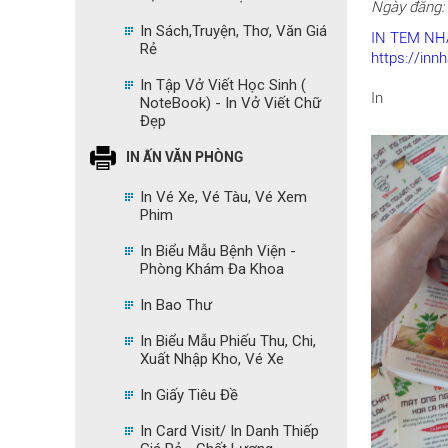
Ngày đăng:
In Sách,Truyện, Thơ, Văn Giá
IN
TEM NH
Rẻ
https://inn
In Tập Vở Viết Học Sinh (
In
NoteBook) - In Vở Viết Chữ
Đẹp
IN ẤN VĂN PHÒNG
In Vé Xe, Vé Tàu, Vé Xem
Phim
In Biểu Mẫu Bệnh Viện -
Phòng Khám Đa Khoa
In Bao Thư
In Biểu Mẫu Phiếu Thu, Chi,
Xuất Nhập Kho, Vé Xe
In Giấy Tiêu Đề
In Card Visit/ In Danh Thiếp