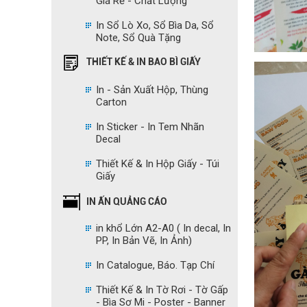
Giá Rẻ - Chất Lượng
In Sổ Lò Xo, Sổ Bìa Da, Sổ
Note, Sổ Quà Tặng
THIẾT KẾ & IN BAO BÌ GIẤY
In - Sản Xuất Hộp, Thùng
Carton
In Sticker - In Tem Nhãn
Decal
Thiết Kế & In Hộp Giấy - Túi
Giấy
IN ẤN QUẢNG CÁO
in khổ Lớn A2-A0 ( In decal, In
PP, In Bản Vẽ, In Ảnh)
In Catalogue, Báo. Tạp Chí
Thiết Kế & In Tờ Rơi - Tờ Gấp
- Bìa Sơ Mi - Poster - Banner