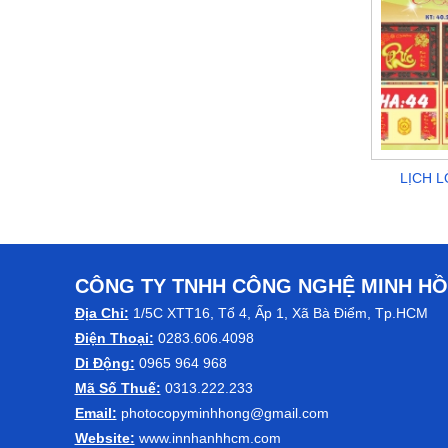
LỊCH 
CÔNG TY TNHH CÔNG NGHỆ MINH H
Địa Chỉ:
1/5C XTT16, Tổ 4, Ấp 1, Xã Bà Điểm, Tp.HCM
Điện Thoại:
0283.606.4098
Di Động:
0965 964 968
Mã Số Thuế:
0313.222.233
Email:
photocopyminhhong@gmail.com
Website:
www.innhanhhcm.com