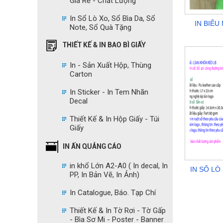
Giá Rẻ - Chất Lượng
In Sổ Lò Xo, Sổ Bìa Da, Sổ
IN BIỂU
Note, Sổ Quà Tặng
THIẾT KẾ & IN BAO BÌ GIẤY
In - Sản Xuất Hộp, Thùng
Carton
In Sticker - In Tem Nhãn
Decal
Thiết Kế & In Hộp Giấy - Túi
Giấy
IN ẤN QUẢNG CÁO
in khổ Lớn A2-A0 ( In decal, In
IN SỔ LÒ
PP, In Bản Vẽ, In Ảnh)
In Catalogue, Báo. Tạp Chí
Thiết Kế & In Tờ Rơi - Tờ Gấp
- Bìa Sơ Mi - Poster - Banner