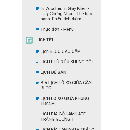
In Voucher, In Giấy Khen -
Giấy Chứng Nhận , Thẻ bảo
hành, Phiếu tích điểm
Thực đơn - Menu
LICH TẾT
Lịch BLOC CAO CẤP
LỊCH PHÙ ĐIÊU KHUNG ĐÔI
LỊCH ĐỂ BÀN
BÌA LỊCH LÒ XO GIỮA GẮN
BLOC
LỊCH LÒ XO GIỮA KHUNG
TRANH
LỊCH BÌA GỖ LAMILATE
TRÁNG GƯƠNG 1
LỊCH BÌA LAMINATE TRÁNG