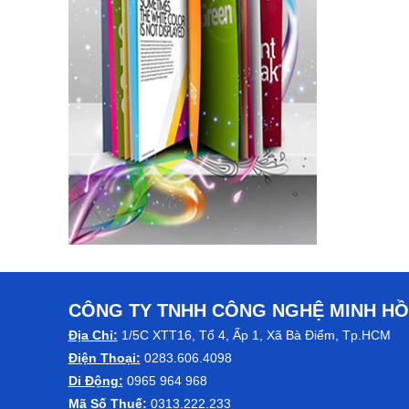
CÔNG TY TNHH CÔNG NGHỆ MINH H
Địa Chỉ:
1/5C XTT16, Tổ 4, Ấp 1, Xã Bà Điểm, Tp.HCM
Điện Thoại:
0283.606.4098
Di Động:
0965 964 968
Mã Số Thuế:
0313.222.233